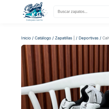
Inicio
/
Catálogo
/
Zapatillas
|
/
Deportivas
/
Cal