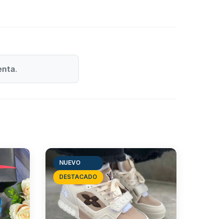
enta
.
NUEVO
DESTACADO