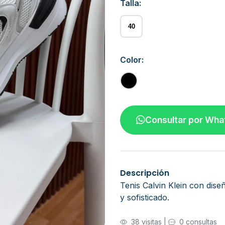
Talla:
40
Color:
Consultar por Wh
Descripción
Tenis Calvin Klein con dis
y sofisticado.
38 visitas
|
0 consultas