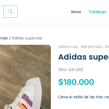
Inicio
Catálogo
amas
/
Adidas superstar
ZAPATILLAS
,
DEPORTIVAS
,
D
Adidas supe
SKU: AS-002
$180.000
Lleva el estilo de las tres r