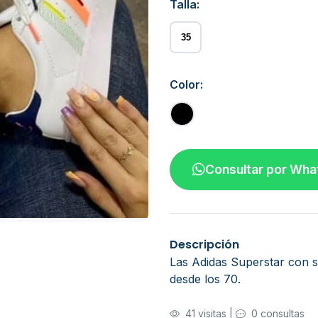
Talla:
35
Color:
Consultar por Wh
Descripción
Las Adidas Superstar con s
desde los 70.
41 visitas
|
0 consultas