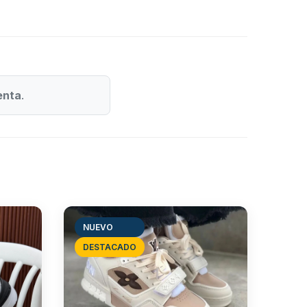
enta
.
NUEVO
DESTACADO